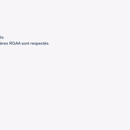
és.
itères RGAA sont respectés.